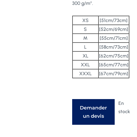
300 g/m².
XS
[51cm/73cm]
S
[52cm/69cm]
M
[55cm/71cm]
L
[58cm/73cm]
XL
[62cm/75cm]
XXL
[65cm/77cm]
XXXL
[67cm/79cm]
En
Demander
stock
un devis