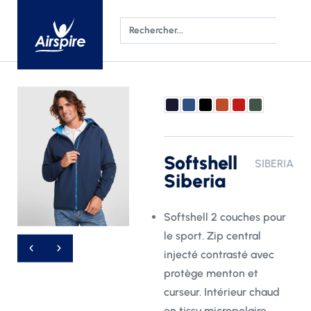
Softshell
SIBERIA
Siberia
Softshell 2 couches pour
le sport. Zip central
injecté contrasté avec
protège menton et
curseur. Intérieur chaud
en tissu micropolaire