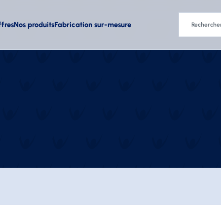
ffres
Nos produits
Fabrication sur-mesure
Chemises
Pulls
Veste
Manches courtes
Cols ronds
Coupe
Manches longues
¼ de zip
Doudo
Sweats à capuche
Parka
Zippés
Polair
Softsh
Sécurité et Travail
Sports
Diver
Vestes
Bandeaux et poignets
Parap
Gilets
Brassards
Tasse
Pantalons
Brassières
Gourd
Chasubles
Porte-
Manchettes
Servi
Survêtements
Tablie
Tapis 