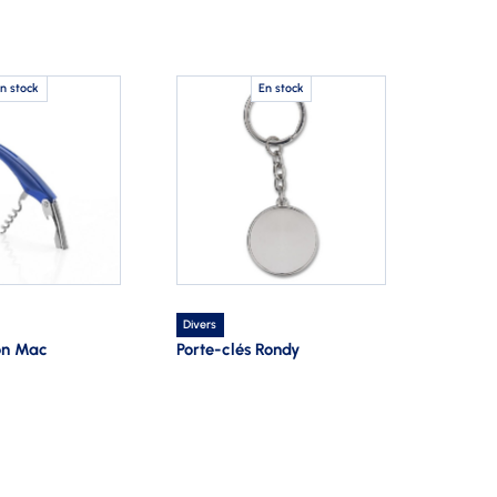
n stock
En stock
Divers
on Mac
Porte-clés Rondy