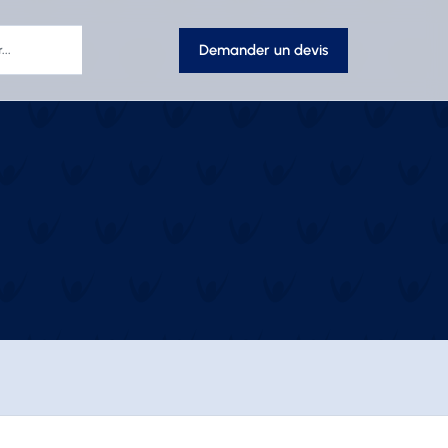
Demander un devis
s
Pantalons et Shorts
s-vent
Cuissards
unes
Joggings
s
Jupes
es
Leggings
ells
Pantalons
Shorts
s
Made In France
luie
s
es et gobelets
clés
ettes
rs
de sols