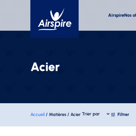
Airspire
Nos o
T-shirts
Polos
Débardeurs coton
Polos coton
Débardeurs techniques
Polos techniques
T-shirts coton
Acier
T-shirts techniques
Accessoires
Bagagerie
Bracelet
Sacs à dos
Chapeaux
Sacs cordelette
Bobs
Sacs de sport
Bonnets
Tote bags
Casquettes
Ceintures
Accueil
/ Matières / Acier
Filtrer
Chaussettes
Écharpes
Gants
Tours de cou