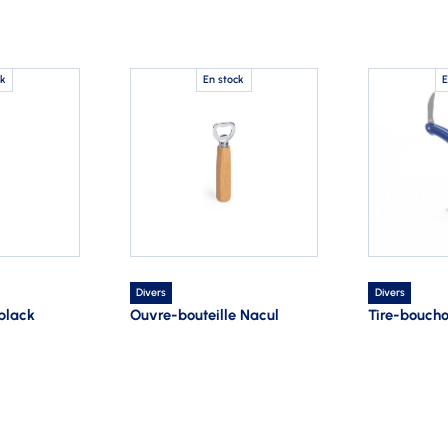
ck
En stock
E
Divers
Divers
black
Ouvre-bouteille Nacul
Tire-bouch