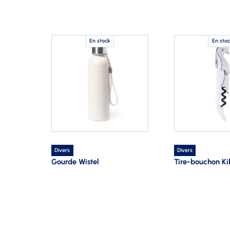
En stock
En sto
Divers
Divers
Gourde Wistel
Tire-bouchon Ki