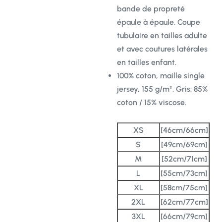
bande de propreté
épaule à épaule. Coupe
tubulaire en tailles adulte
et avec coutures latérales
en tailles enfant.
100% coton, maille single
jersey, 155 g/m². Gris: 85%
coton / 15% viscose.
XS
[46cm/66cm]
S
[49cm/69cm]
M
[52cm/71cm]
L
[55cm/73cm]
XL
[58cm/75cm]
2XL
[62cm/77cm]
3XL
[66cm/79cm]