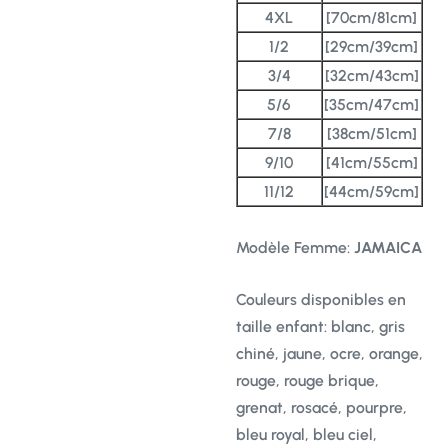
4XL
[70cm/81cm]
1/2
[29cm/39cm]
3/4
[32cm/43cm]
5/6
[35cm/47cm]
7/8
[38cm/51cm]
9/10
[41cm/55cm]
11/12
[44cm/59cm]
Modèle Femme:
JAMAICA
Couleurs disponibles en
taille enfant: blanc, gris
chiné, jaune, ocre, orange,
rouge, rouge brique,
grenat, rosacé, pourpre,
bleu royal, bleu ciel,