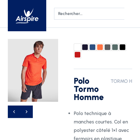
Polo
TORMO H
Tormo
Homme
Polo technique à
manches courtes. Col en
polyester côtelé 1×1 avec
fermoirs en plastique