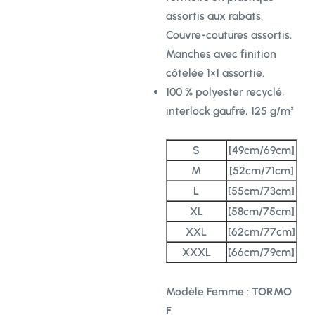
assortis aux rabats.
Couvre-coutures assortis.
Manches avec finition
côtelée 1×1 assortie.
100 % polyester recyclé,
interlock gaufré, 125 g/m²
S
[49cm/69cm]
M
[52cm/71cm]
L
[55cm/73cm]
XL
[58cm/75cm]
XXL
[62cm/77cm]
XXXL
[66cm/79cm]
Modèle Femme :
TORMO
F