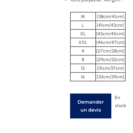
M
[38cm/41cm]
L
[41cm/43cm]
XL
[43cm/45cm]
XXL
[46cm/47cm]
4
[27cm/28cm]
8
[29cm/32cm]
12
[31cm/37cm]
16
[33cm/39cm]
En
Demander
stock
un devis