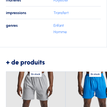
matieres
Polyester
impressions
Transfert
genres
Enfant
Homme
+ de produits
En stock
En stock