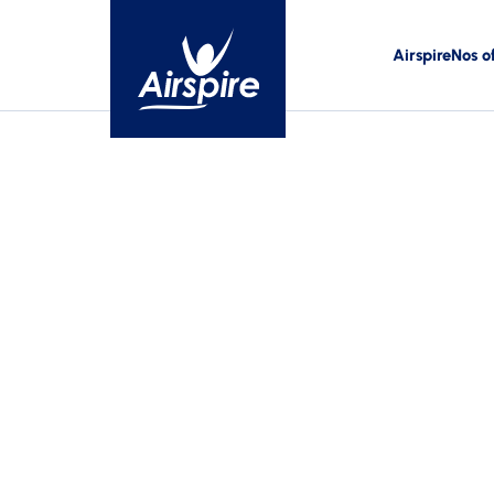
Airspire
Nos o
T-shirts
Polos
Débardeurs coton
Polos coton
Débardeurs techniques
Polos techniques
T-shirts coton
T-shirts techniques
Accessoires
Bagagerie
Bracelet
Sacs à dos
Chapeaux
Sacs cordelette
Bobs
Sacs de sport
Bonnets
Tote bags
Casquettes
Ceintures
Chaussettes
Écharpes
Gants
Tours de cou