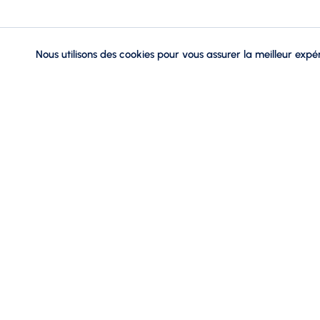
Nous utilisons des cookies pour vous assurer la meilleur expér
Pantalons et
Leggings
Shorts
matieres
Elasthanne
Polyester
impressions
Transfert