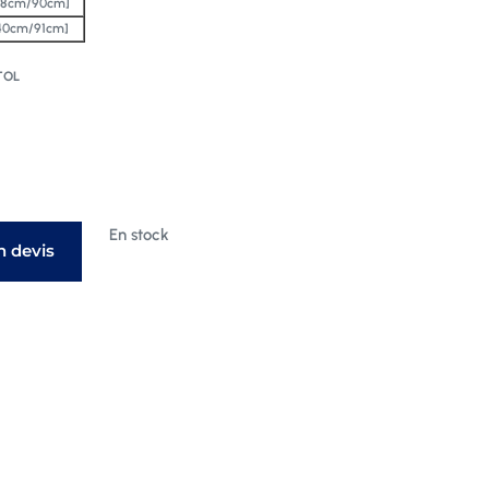
38cm/90cm]
40cm/91cm]
TOL
En stock
 devis