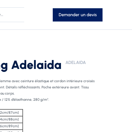
Demander un devis
s
Pantalons et Shorts
s-vent
Cuissards
unes
Joggings
s
Jupes
ng Adelaida
es
Leggings
ADELAIDA
ells
Pantalons
Shorts
s
Made In France
femme avec ceinture élastique et cordon intérieure croisés
luie
ent. Détails réfléchissants. Poche extérieure avant. Tissu
s
es et gobelets
 au corps.
clés
k / 12% d’élasthanne, 280 g/m².
ettes
rs
32cm/87cm]
de sols
34cm/88cm]
36cm/89cm]